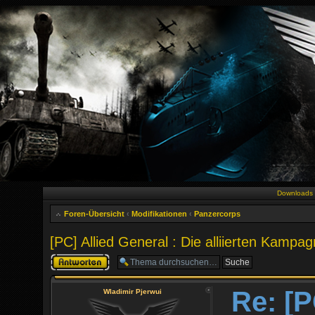
Downloads
Foren-Übersicht
‹
Modifikationen
‹
Panzercorps
[PC] Allied General : Die alliierten Kampa
Antwort erstellen
Re: [P
Wladimir Pjerwui