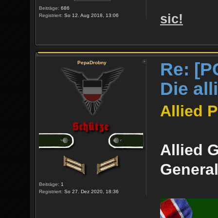
Beiträge:
686
sic!
Registriert:
So 12. Aug 2018, 13:06
Re: [P
PepaDrobny
Die al
Allied 
Allied 
Genera
Beiträge:
1
Registriert:
So 27. Dez 2020, 18:36