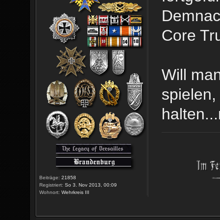
Demnach
Core Tr
Will ma
spielen,
halten.
Beiträge:
21858
Registriert:
So 3. Nov 2013, 00:09
Wohnort:
Wehrkreis III