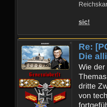
Reichskan
sic!
Re: [P
asuser
Die al
Wie der 
Themas 
dritte Z
von tec
fortgefüh