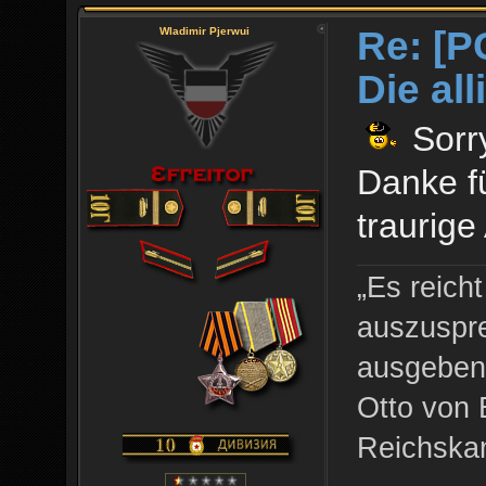
Re: [P
Wladimir Pjerwui
Die al
Sorry
Danke fü
traurige
„Es reich
auszuspre
ausgeben 
Otto von 
Reichskan