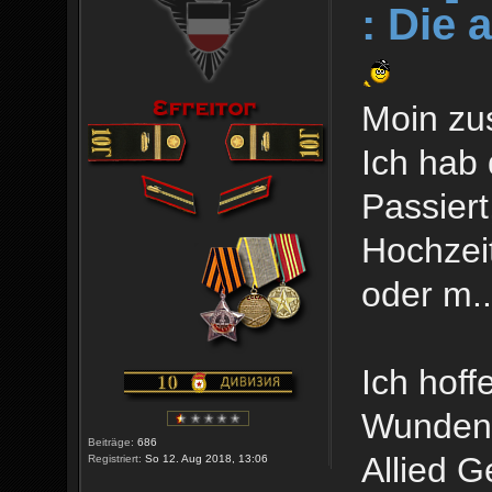
: Die 
Moin z
Ich hab 
Passiert
Hochzeit
oder m.
Ich hoff
Wunden a
Beiträge:
686
Allied G
Registriert:
So 12. Aug 2018, 13:06