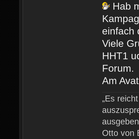
Hab m
Kampagn
einfach 
Viele G
HHT1 ud
Forum.
Am Avata
„Es reich
auszuspre
ausgeben 
Otto von 