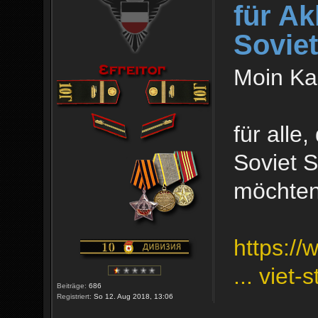
für Ak
Sovie
Moin K
für alle
Soviet S
möchte
https:/
... viet-
Beiträge:
686
Registriert:
So 12. Aug 2018, 13:06