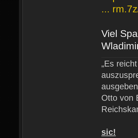
... rm.7z
Viel Sp
Wladimi
„Es reich
auszuspre
ausgeben 
Otto von 
Reichskan
sic!