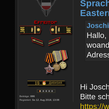
Sprach
Easter
Joschi
Hallo,
woande
Adress
Hi Josch
Bitte sc
Beiträge:
686
Registriert:
So 12. Aug 2018, 13:06
https:/