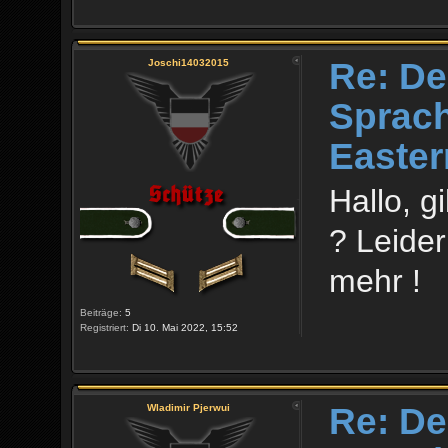
Re: De
Joschi14032015
Sprach
Easter
Hallo, 
? Leider
mehr !
Beiträge:
5
Registriert:
Di 10. Mai 2022, 15:52
Re: De
Wladimir Pjerwui