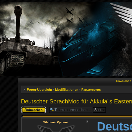
Downloads
Foren-Übersicht
‹
Modifikationen
‹
Panzercorps
Deutscher SprachMod für Akkula´s Eastern
Antwort erstellen
Deuts
Wladimir Pjerwui