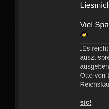
Liesmich
Viel Sp
„Es reich
auszuspre
ausgeben 
Otto von 
Reichskan
sic!