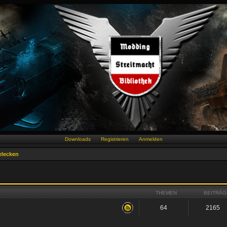
Downloads
Registrieren
Anmelden
elecken
THEMEN
BEITRÄG
64
2165