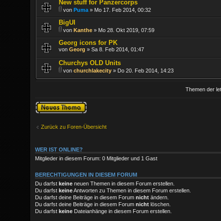
New stuff for Panzercorps
von
Puma
» Mo 17. Feb 2014, 00:32
BigUI
von
Kanthe
» Mo 28. Okt 2019, 07:59
Georg icons for PK
von
Georg
» Sa 8. Feb 2014, 01:47
Churchys OLD Units
von
churchlakecity
» Do 20. Feb 2014, 14:23
Themen der let
Neues Thema
erstellen
Zurück zu Foren-Übersicht
WER IST ONLINE?
Mitglieder in diesem Forum: 0 Mitglieder und 1 Gast
BERECHTIGUNGEN IN DIESEM FORUM
Du darfst
keine
neuen Themen in diesem Forum erstellen.
Du darfst
keine
Antworten zu Themen in diesem Forum erstellen.
Du darfst deine Beiträge in diesem Forum
nicht
ändern.
Du darfst deine Beiträge in diesem Forum
nicht
löschen.
Du darfst
keine
Dateianhänge in diesem Forum erstellen.