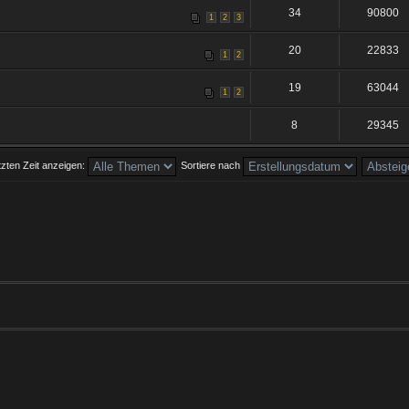
34
90800
1
2
3
20
22833
1
2
19
63044
1
2
8
29345
zten Zeit anzeigen:
Sortiere nach