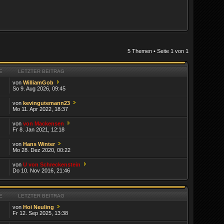
5 Themen • Seite
1
von
1
E
LETZTER BEITRAG
von
WilliamGob
So 9. Aug 2026, 09:45
von
kevingutemann23
Mo 11. Apr 2022, 18:37
von
von Mackensen
Fr 8. Jan 2021, 12:18
von
Hans Winter
Mo 28. Dez 2020, 00:22
von
U von Schreckenstein
Do 10. Nov 2016, 21:46
E
LETZTER BEITRAG
von
Hoi Neuling
Fr 12. Sep 2025, 13:38