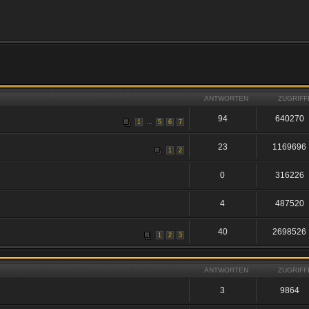
ANTWORTEN
ZUGRIFF
94
640270
...
1
5
6
7
23
1169696
1
2
0
316226
4
487520
40
2698526
1
2
3
ANTWORTEN
ZUGRIFF
3
9864