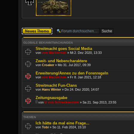
Neues Thema
erstellen
GLOBALE BEKANNTMACHUNGEN
Streitmacht goes Social Media
von
von Mackensen
» Mi 2. Dez 2020, 13:33
Zweit- und Nebencharaktere
von
Croaker
» Mo 31. Jul 2017, 09:39
Erweiterung/Annex zu den Forenregeln
von
von Mackensen
» Fr 8. Jan 2021, 12:18
Streitmacht Fun-Clans
von
Hans Winter
» Do 24. Dez 2020, 14:07
Zeitungsausgabe
von
U von Schreckenstein
» Sa 21. Sep 2013, 23:55
THEMEN
Ich hätte da mal eine Frage...
von
Tobi
» So 11. Feb 2024, 15:10